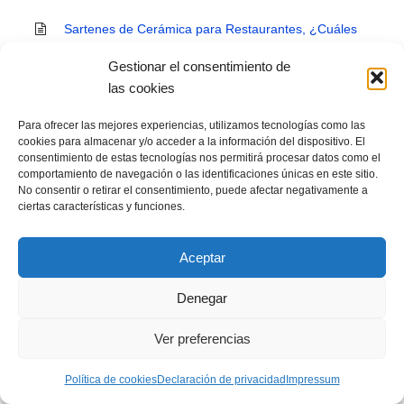
Sartenes de Cerámica para Restaurantes, ¿Cuáles
usar?
Gestionar el consentimiento de
Too Good To Go, la solución para el desperdicio
las cookies
alimentario en restaurantes
Para ofrecer las mejores experiencias, utilizamos tecnologías como las
cookies para almacenar y/o acceder a la información del dispositivo. El
Freidora de aire industrial: cocinar sin aceite es más
consentimiento de estas tecnologías nos permitirá procesar datos como el
saludable
comportamiento de navegación o las identificaciones únicas en este sitio.
No consentir o retirar el consentimiento, puede afectar negativamente a
¿Qué es el coste de captación de huéspedes en un
ciertas características y funciones.
hotel y cómo se calcula?
Aceptar
Acrilamida: ¿qué es y por qué interesa al sector
HORECA?
Denegar
¿Paella, paellera o paellero? ¿Cuál es la diferencia?
Ver preferencias
Reglamento sanitario de los huevos en hostelería:
¿puedo hacer mayonesa en mi restaurante?
Política de cookies
Declaración de privacidad
Impressum