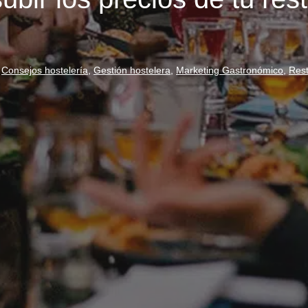
Consejos hostelería
,
Gestión hostelera
,
Marketing Gastronómico
,
Rest