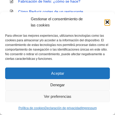
Fabricación de hielo: ¿cómo se hace?
Cómo Reducir costes de un restaurante
Gestionar el consentimiento de
Tipos de hornos de cocina
las cookies
Cómo hacer una carta de restaurante con éxito
Para ofrecer las mejores experiencias, utilizamos tecnologías como las
cookies para almacenar y/o acceder a la información del dispositivo. El
Hornos de cocina: medidas y dimensiones estándar
consentimiento de estas tecnologías nos permitirá procesar datos como el
comportamiento de navegación o las identificaciones únicas en este sitio.
Cómo preparar un buen café en tu local
No consentir o retirar el consentimiento, puede afectar negativamente a
ciertas características y funciones.
Consejos para motivar al personal de un restaurante
Aceptar
Consejos para ser un restaurante eco-friendly
Todo lo que necesitas saber sobre los alérgenos
Denegar
alimentarios
Ver preferencias
Tendencias e innovaciones tecnológicas en hostelería
Política de cookies
Declaración de privacidad
Impressum
Cómo montar una cafetería paso a paso