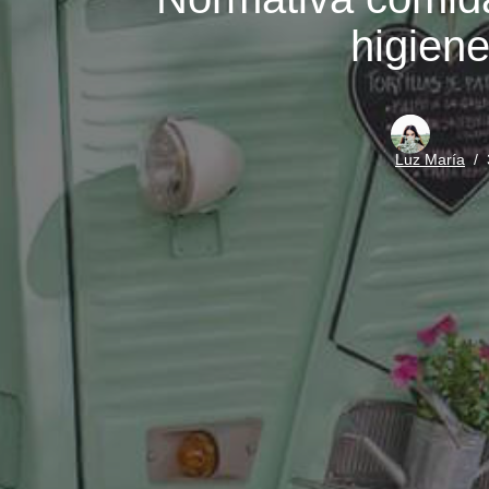
higien
Luz María