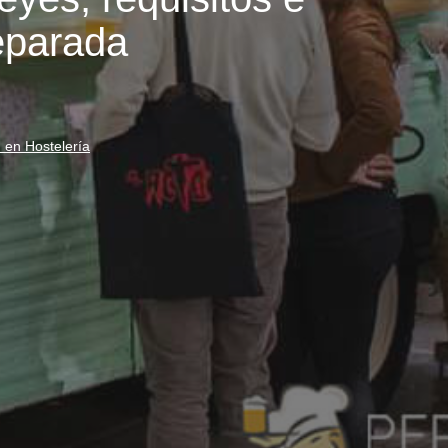
eparada
d en Hostelería