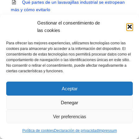
Qué partes de un lavavajillas industrial se estropean
más y cómo evitarlo
Cómo aprovechar al máximo tu lavavajillas industrial:
Gestionar el consentimiento de
trucos y consejos para ahorrar tiempo y recursos
las cookies
Cómo crear un menú económico para tu bar o
Para ofrecer las mejores experiencias, utilizamos tecnologías como las
cookies para almacenar y/o acceder a la información del dispositivo. El
restaurante
consentimiento de estas tecnologías nos permitirá procesar datos como el
comportamiento de navegación o las identificaciones únicas en este sitio.
KPI’s para restaurante, que son y como medirlos
No consentir o retirar el consentimiento, puede afectar negativamente a
ciertas características y funciones.
Diferencias entre los modelos de KitchenAid y
preguntas frecuentes.
Aceptar
200 Tapas calientes para Bares
Denegar
¿Cuáles son los diferentes tipos de Servicio a Mesa?
Ver preferencias
Limpieza de Lavavajillas Industrial: ¿Cómo debo
hacerla?
Política de cookies
Declaración de privacidad
Impressum
¿Cómo hacer el cambio del titular de luz en un