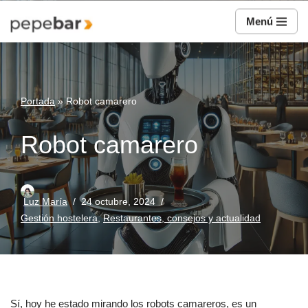
Menú
Saltar
al
contenido
Portada
»
Robot camarero
Robot camarero
Luz María
24 octubre, 2024
Gestión hostelera
,
Restaurantes, consejos y actualidad
Sí, hoy he estado mirando los robots camareros, es un