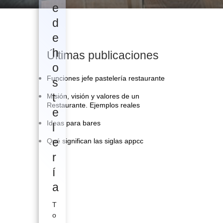
e
d
e
h
Últimas publicaciones
o
Funciones jefe pastelería restaurante
s
t
Misión, visión y valores de un
Restaurante. Ejemplos reales
e
Ideas para bares
l
e
Qué significan las siglas appcc
r
í
a
T
o