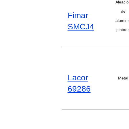
Aleació
de
Fimar
alumini
SMCJ4
pintad
Lacor
Metal
69286