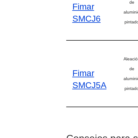
de
Fimar
alumini
SMCJ6
pintad
Aleació
de
Fimar
alumini
SMCJ5A
pintad