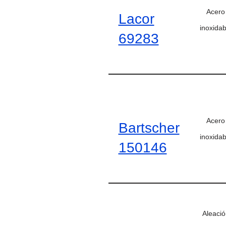
Acero
Lacor
inoxidab
69283
Acero
Bartscher
inoxidab
150146
Aleació