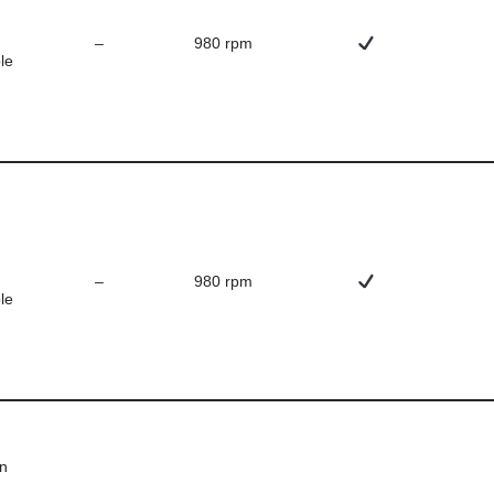
–
980 rpm
le
–
980 rpm
le
n