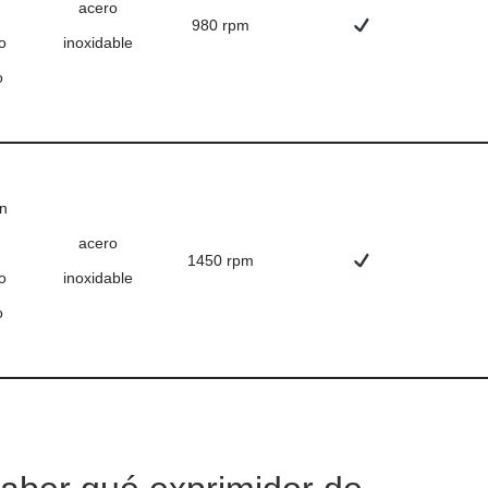
acero
980 rpm
o
inoxidable
o
n
acero
1450 rpm
o
inoxidable
o