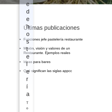
e
d
e
h
Últimas publicaciones
o
Funciones jefe pastelería restaurante
s
t
Misión, visión y valores de un
Restaurante. Ejemplos reales
e
Ideas para bares
l
e
Qué significan las siglas appcc
r
í
a
T
o