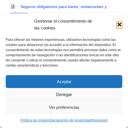
Seguros obligatorios para bares, restaurantes y
cafeterías
Gestionar el consentimiento de
¿Qué es un bistró? Restaurantes Bistró
las cookies
Food truck ¿Cómo montar una Food Truck?
Para ofrecer las mejores experiencias, utilizamos tecnologías como las
cookies para almacenar y/o acceder a la información del dispositivo. El
¿Cómo doblar servilletas en hostelería? Trucos y
consentimiento de estas tecnologías nos permitirá procesar datos como el
consejos hosteleros
comportamiento de navegación o las identificaciones únicas en este sitio.
No consentir o retirar el consentimiento, puede afectar negativamente a
ciertas características y funciones.
Cómo montar una pizzería. Todo lo necesario para
abrir una pizzería
Aceptar
Gastrobar. ¿Qué es un gastrobar y sus
características?
Denegar
¿Qué Maquinaria para carnicería es esencial para
Ver preferencias
montar una carnicería?
Política de cookies
Declaración de privacidad
Impressum
Cómo subir los precios de tu restaurante