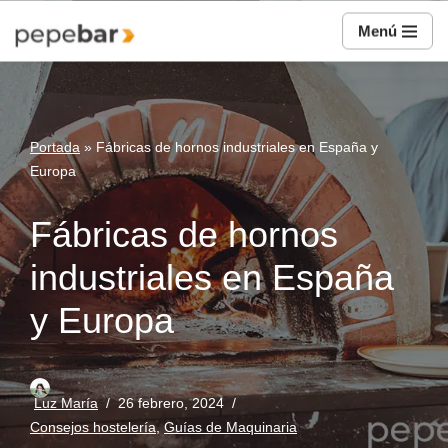
Menú
Saltar
al
contenido
Portada
»
Fábricas de hornos industriales en España y
Europa
Fábricas de hornos
industriales en España
y Europa
Luz María
26 febrero, 2024
Consejos hostelería
,
Guías de Maquinaria