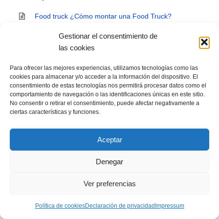
Food truck ¿Cómo montar una Food Truck?
Gestionar el consentimiento de
¿Cómo doblar servilletas en hostelería? Trucos y
las cookies
consejos hosteleros
Cómo montar una pizzería. Todo lo necesario para
Para ofrecer las mejores experiencias, utilizamos tecnologías como las
cookies para almacenar y/o acceder a la información del dispositivo. El
abrir una pizzería
consentimiento de estas tecnologías nos permitirá procesar datos como el
comportamiento de navegación o las identificaciones únicas en este sitio.
Gastrobar. ¿Qué es un gastrobar y sus
No consentir o retirar el consentimiento, puede afectar negativamente a
características?
ciertas características y funciones.
¿Qué Maquinaria para carnicería es esencial para
Aceptar
montar una carnicería?
Cómo subir los precios de tu restaurante
Denegar
Normativa comida preparada para llevar. Leyes,
Ver preferencias
requisitos e higiene en locales de comida preparada
Política de cookies
Declaración de privacidad
Impressum
Receta Churros Caseros y Churros con kitchenaid