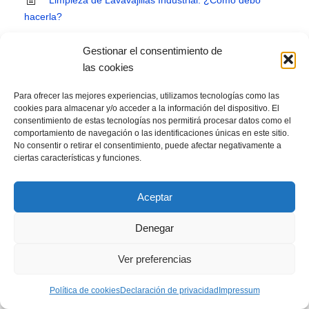
Limpieza de Lavavajillas Industrial: ¿Cómo debo
hacerla?
¿Cómo hacer el cambio del titular de luz en un
Gestionar el consentimiento de
traspaso de local?
las cookies
¿Cuánto cuesta dar de alta la luz en mi nuevo local?
Para ofrecer las mejores experiencias, utilizamos tecnologías como las
cookies para almacenar y/o acceder a la información del dispositivo. El
Plan de negocio para abrir una carnicería
consentimiento de estas tecnologías nos permitirá procesar datos como el
comportamiento de navegación o las identificaciones únicas en este sitio.
Cómo atender a un cliente en un restaurante y
No consentir o retirar el consentimiento, puede afectar negativamente a
ciertas características y funciones.
ofrecer una experiencia de diez.
Cómo servir una mesa, protocolos y comportamiento
Aceptar
en la mesa
Denegar
Los mejores 30 libros a nivel mundial sobre Cocina
Ver preferencias
Seguros obligatorios para bares, restaurantes y
cafeterías
Política de cookies
Declaración de privacidad
Impressum
¿Qué es un bistró? Restaurantes Bistró