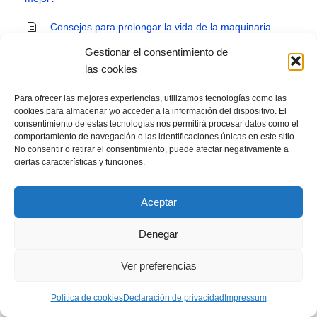
Consejos para prolongar la vida de la maquinaria
profesional
Gestionar el consentimiento de
las cookies
Receta Masa de pan con KitchenAid
Para ofrecer las mejores experiencias, utilizamos tecnologías como las
Maquinaria necesaria para abrir una cafetería
cookies para almacenar y/o acceder a la información del dispositivo. El
consentimiento de estas tecnologías nos permitirá procesar datos como el
Hotelería, Hostelería y Turismo. Estas son las
comportamiento de navegación o las identificaciones únicas en este sitio.
Diferencias
No consentir o retirar el consentimiento, puede afectar negativamente a
ciertas características y funciones.
Cómo limpiar Plancha de Cocina: Fácil
Aceptar
5 Tipos de Tapas Frías para Bares. Recetas fáciles
para tapas frías
Denegar
Cómo conseguir más clientes para tu bar
Ver preferencias
Plan de negocios para montar un restaurante
Política de cookies
Declaración de privacidad
Impressum
6 consejos de marketing para restaurantes y Bares