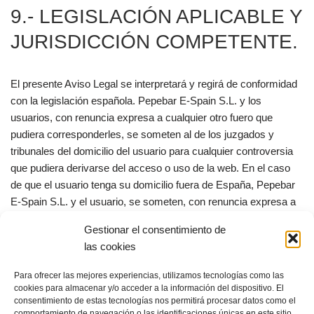
9.- LEGISLACIÓN APLICABLE Y
JURISDICCIÓN COMPETENTE.
El presente Aviso Legal se interpretará y regirá de conformidad
con la legislación española. Pepebar E-Spain S.L. y los
usuarios, con renuncia expresa a cualquier otro fuero que
pudiera corresponderles, se someten al de los juzgados y
tribunales del domicilio del usuario para cualquier controversia
que pudiera derivarse del acceso o uso de la web. En el caso
de que el usuario tenga su domicilio fuera de España, Pepebar
E-Spain S.L. y el usuario, se someten, con renuncia expresa a
cualquier otro fuero, a los juzgados y tribunales del domicilio de
Gestionar el consentimiento de
Pepebar E-Spain S.L.
las cookies
Para ofrecer las mejores experiencias, utilizamos tecnologías como las
cookies para almacenar y/o acceder a la información del dispositivo. El
consentimiento de estas tecnologías nos permitirá procesar datos como el
© Copyright 2024 PepeBar.com |
Política de cookies |
Aviso legal y Condiciones
comportamiento de navegación o las identificaciones únicas en este sitio.