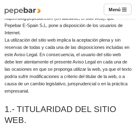
El presente Aviso Legal regula las condiciones generales de
Menú
acceso y utilización del sitio web accesible en la dirección URL
Saltar
https://blog.pepebar.com (en adelante, el sitio web), que
al
Pepebar E-Spain S.L. pone a disposición de los usuarios de
contenido
Internet.
La utilización del sitio web implica la aceptación plena y sin
reservas de todas y cada una de las disposiciones incluidas en
este Aviso Legal. En consecuencia, el usuario del sitio web
debe leer atentamente el presente Aviso Legal en cada una de
las ocasiones en que se proponga utilizar la web, ya que el texto
podría sufrir modificaciones a criterio del titular de la web, o a
causa de un cambio legislativo, jurisprudencial o en la práctica
empresarial.
1.- TITULARIDAD DEL SITIO
WEB.